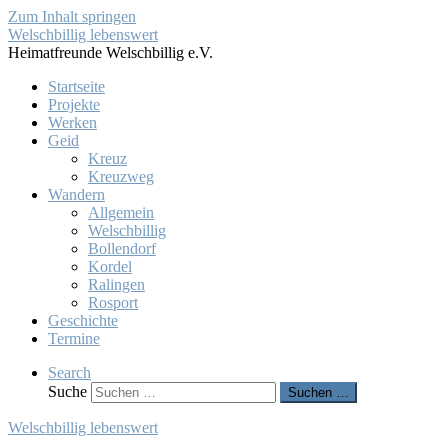
Zum Inhalt springen
Welschbillig lebenswert
Heimatfreunde Welschbillig e.V.
Startseite
Projekte
Werken
Geid
Kreuz
Kreuzweg
Wandern
Allgemein
Welschbillig
Bollendorf
Kordel
Ralingen
Rosport
Geschichte
Termine
Search
Suche
Suchen …
Welschbillig lebenswert