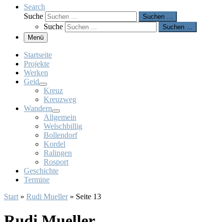
Search
Suche
Suchen …
Suche
Suchen …
Menü
Startseite
Projekte
Werken
Geid
Kreuz
Kreuzweg
Wandern
Allgemein
Welschbillig
Bollendorf
Kordel
Ralingen
Rosport
Geschichte
Termine
Start
»
Rudi Mueller
»
Seite 13
Rudi Mueller