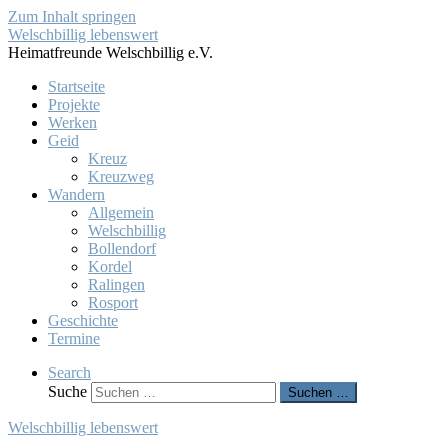
Zum Inhalt springen
Welschbillig lebenswert
Heimatfreunde Welschbillig e.V.
Startseite
Projekte
Werken
Geid
Kreuz
Kreuzweg
Wandern
Allgemein
Welschbillig
Bollendorf
Kordel
Ralingen
Rosport
Geschichte
Termine
Search
Suche
Suchen …
Welschbillig lebenswert