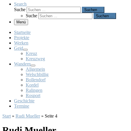
Search
Suche
Suchen …
Suche
Suchen …
Menü
Startseite
Projekte
Werken
Geid
Kreuz
Kreuzweg
Wandern
Allgemein
Welschbillig
Bollendorf
Kordel
Ralingen
Rosport
Geschichte
Termine
Start
»
Rudi Mueller
»
Seite 4
Rudi Mueller