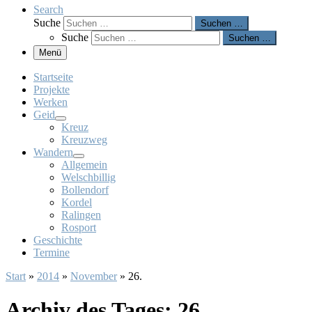
Search
Suche
Suchen …
Suche
Suchen …
Menü
Startseite
Projekte
Werken
Geid
Kreuz
Kreuzweg
Wandern
Allgemein
Welschbillig
Bollendorf
Kordel
Ralingen
Rosport
Geschichte
Termine
Start
»
2014
»
November
»
26.
Archiv des Tages:
26.