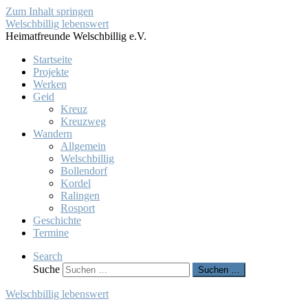
Zum Inhalt springen
Welschbillig lebenswert
Heimatfreunde Welschbillig e.V.
Startseite
Projekte
Werken
Geid
Kreuz
Kreuzweg
Wandern
Allgemein
Welschbillig
Bollendorf
Kordel
Ralingen
Rosport
Geschichte
Termine
Search
Suche
Suchen …
Welschbillig lebenswert