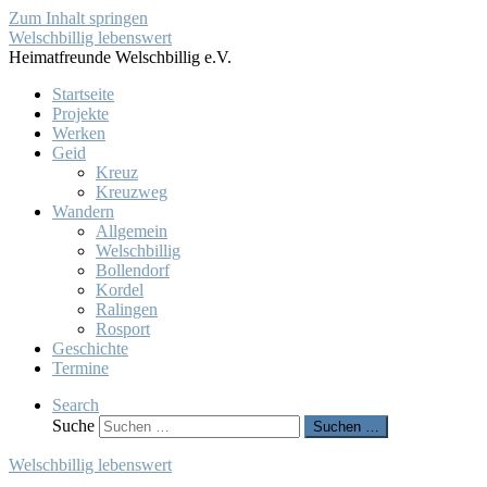
Zum Inhalt springen
Welschbillig lebenswert
Heimatfreunde Welschbillig e.V.
Startseite
Projekte
Werken
Geid
Kreuz
Kreuzweg
Wandern
Allgemein
Welschbillig
Bollendorf
Kordel
Ralingen
Rosport
Geschichte
Termine
Search
Suche
Suchen …
Welschbillig lebenswert