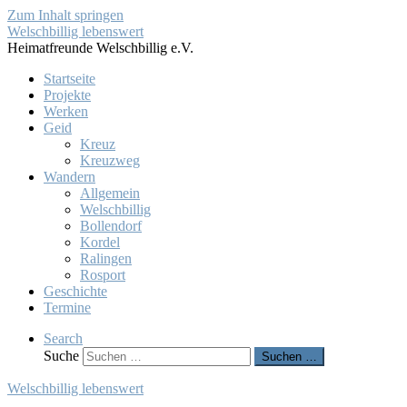
Zum Inhalt springen
Welschbillig lebenswert
Heimatfreunde Welschbillig e.V.
Startseite
Projekte
Werken
Geid
Kreuz
Kreuzweg
Wandern
Allgemein
Welschbillig
Bollendorf
Kordel
Ralingen
Rosport
Geschichte
Termine
Search
Suche
Suchen …
Welschbillig lebenswert