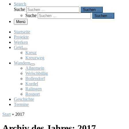
Search
Suche
Suchen …
Suche
Suchen …
Menü
Startseite
Projekte
Werken
Geid
Kreuz
Kreuzweg
Wandern
Allgemein
Welschbillig
Bollendorf
Kordel
Ralingen
Rosport
Geschichte
Termine
Start
»
2017
Archiv des Jahres:
2017