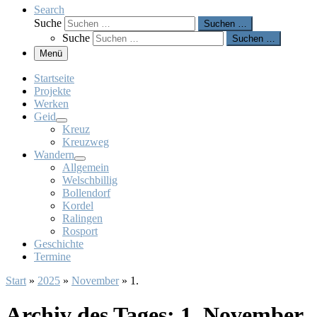
Search
Suche
Suchen …
Suche
Suchen …
Menü
Startseite
Projekte
Werken
Geid
Kreuz
Kreuzweg
Wandern
Allgemein
Welschbillig
Bollendorf
Kordel
Ralingen
Rosport
Geschichte
Termine
Start
»
2025
»
November
»
1.
Archiv des Tages:
1. November