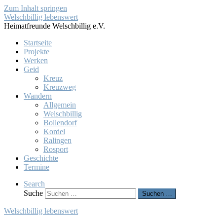
Zum Inhalt springen
Welschbillig lebenswert
Heimatfreunde Welschbillig e.V.
Startseite
Projekte
Werken
Geid
Kreuz
Kreuzweg
Wandern
Allgemein
Welschbillig
Bollendorf
Kordel
Ralingen
Rosport
Geschichte
Termine
Search
Suche
Suchen …
Welschbillig lebenswert