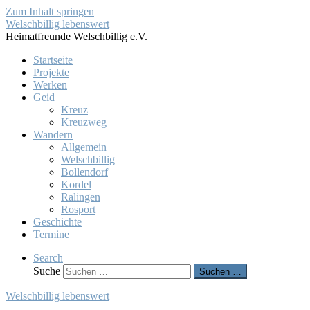
Zum Inhalt springen
Welschbillig lebenswert
Heimatfreunde Welschbillig e.V.
Startseite
Projekte
Werken
Geid
Kreuz
Kreuzweg
Wandern
Allgemein
Welschbillig
Bollendorf
Kordel
Ralingen
Rosport
Geschichte
Termine
Search
Suche
Suchen …
Welschbillig lebenswert