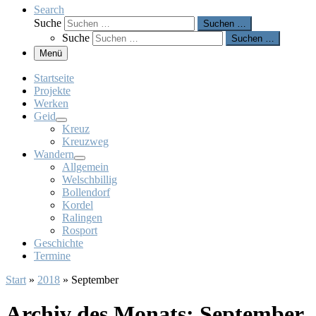
Search
Suche
Suchen …
Suche
Suchen …
Menü
Startseite
Projekte
Werken
Geid
Kreuz
Kreuzweg
Wandern
Allgemein
Welschbillig
Bollendorf
Kordel
Ralingen
Rosport
Geschichte
Termine
Start
»
2018
»
September
Archiv des Monats:
September