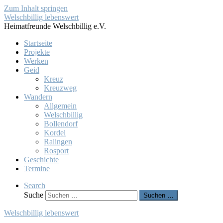
Zum Inhalt springen
Welschbillig lebenswert
Heimatfreunde Welschbillig e.V.
Startseite
Projekte
Werken
Geid
Kreuz
Kreuzweg
Wandern
Allgemein
Welschbillig
Bollendorf
Kordel
Ralingen
Rosport
Geschichte
Termine
Search
Suche
Suchen …
Welschbillig lebenswert