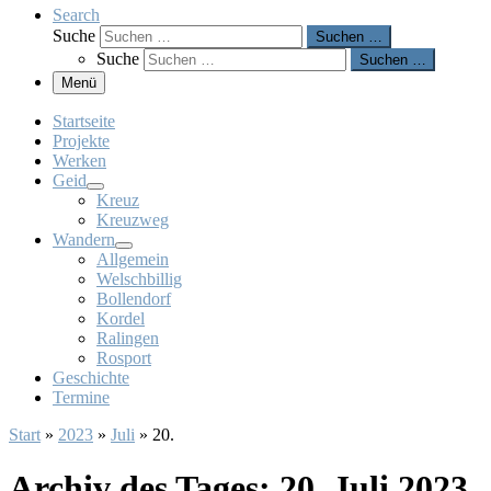
Search
Suche
Suchen …
Suche
Suchen …
Menü
Startseite
Projekte
Werken
Geid
Kreuz
Kreuzweg
Wandern
Allgemein
Welschbillig
Bollendorf
Kordel
Ralingen
Rosport
Geschichte
Termine
Start
»
2023
»
Juli
»
20.
Archiv des Tages:
20. Juli 2023