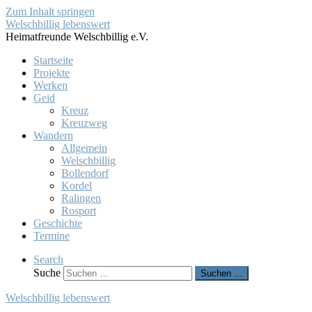
Zum Inhalt springen
Welschbillig lebenswert
Heimatfreunde Welschbillig e.V.
Startseite
Projekte
Werken
Geid
Kreuz
Kreuzweg
Wandern
Allgemein
Welschbillig
Bollendorf
Kordel
Ralingen
Rosport
Geschichte
Termine
Search
Suche
Suchen …
Welschbillig lebenswert