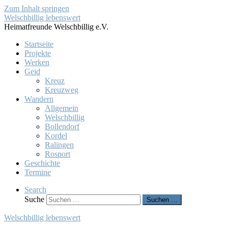
Zum Inhalt springen
Welschbillig lebenswert
Heimatfreunde Welschbillig e.V.
Startseite
Projekte
Werken
Geid
Kreuz
Kreuzweg
Wandern
Allgemein
Welschbillig
Bollendorf
Kordel
Ralingen
Rosport
Geschichte
Termine
Search
Suche
Suchen …
Welschbillig lebenswert