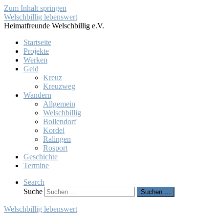
Zum Inhalt springen
Welschbillig lebenswert
Heimatfreunde Welschbillig e.V.
Startseite
Projekte
Werken
Geid
Kreuz
Kreuzweg
Wandern
Allgemein
Welschbillig
Bollendorf
Kordel
Ralingen
Rosport
Geschichte
Termine
Search
Suche
Suchen …
Welschbillig lebenswert