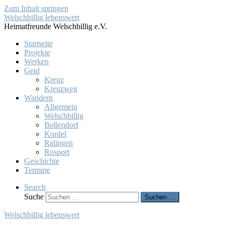
Zum Inhalt springen
Welschbillig lebenswert
Heimatfreunde Welschbillig e.V.
Startseite
Projekte
Werken
Geid
Kreuz
Kreuzweg
Wandern
Allgemein
Welschbillig
Bollendorf
Kordel
Ralingen
Rosport
Geschichte
Termine
Search
Suche
Suchen …
Welschbillig lebenswert