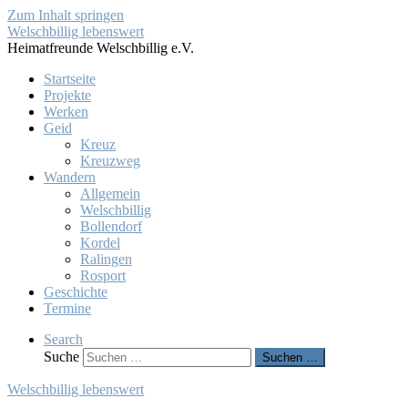
Zum Inhalt springen
Welschbillig lebenswert
Heimatfreunde Welschbillig e.V.
Startseite
Projekte
Werken
Geid
Kreuz
Kreuzweg
Wandern
Allgemein
Welschbillig
Bollendorf
Kordel
Ralingen
Rosport
Geschichte
Termine
Search
Suche
Suchen …
Welschbillig lebenswert