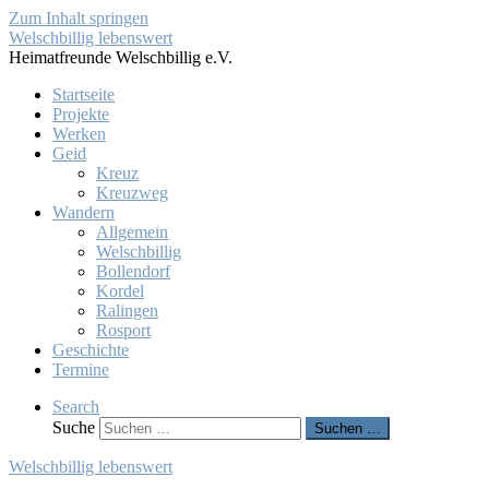
Zum Inhalt springen
Welschbillig lebenswert
Heimatfreunde Welschbillig e.V.
Startseite
Projekte
Werken
Geid
Kreuz
Kreuzweg
Wandern
Allgemein
Welschbillig
Bollendorf
Kordel
Ralingen
Rosport
Geschichte
Termine
Search
Suche
Suchen …
Welschbillig lebenswert