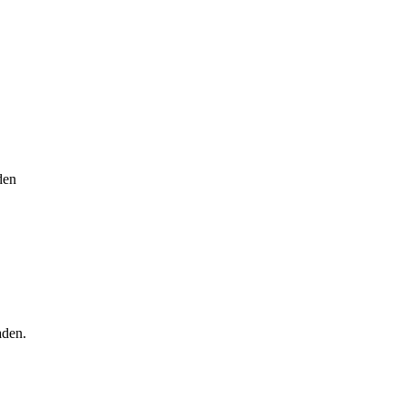
den
aden.