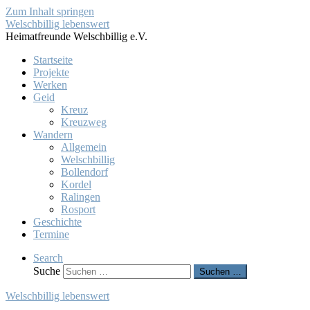
Zum Inhalt springen
Welschbillig lebenswert
Heimatfreunde Welschbillig e.V.
Startseite
Projekte
Werken
Geid
Kreuz
Kreuzweg
Wandern
Allgemein
Welschbillig
Bollendorf
Kordel
Ralingen
Rosport
Geschichte
Termine
Search
Suche
Suchen …
Welschbillig lebenswert