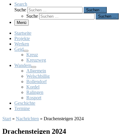
Search
Suche
Suchen …
Suche
Suchen …
Menü
Startseite
Projekte
Werken
Geid
Kreuz
Kreuzweg
Wandern
Allgemein
Welschbillig
Bollendorf
Kordel
Ralingen
Rosport
Geschichte
Termine
Start
»
Nachrichten
»
Drachensteigen 2024
Drachensteigen 2024