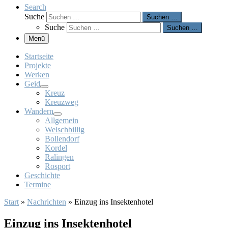
Search
Suche
Suchen …
Suche
Suchen …
Menü
Startseite
Projekte
Werken
Geid
Kreuz
Kreuzweg
Wandern
Allgemein
Welschbillig
Bollendorf
Kordel
Ralingen
Rosport
Geschichte
Termine
Start
»
Nachrichten
»
Einzug ins Insektenhotel
Einzug ins Insektenhotel