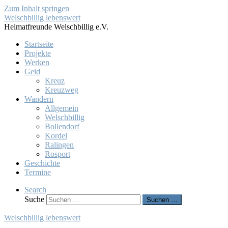
Zum Inhalt springen
Welschbillig lebenswert
Heimatfreunde Welschbillig e.V.
Startseite
Projekte
Werken
Geid
Kreuz
Kreuzweg
Wandern
Allgemein
Welschbillig
Bollendorf
Kordel
Ralingen
Rosport
Geschichte
Termine
Search
Suche
Suchen …
Welschbillig lebenswert