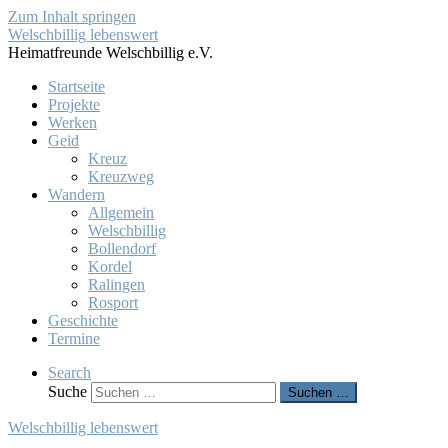
Zum Inhalt springen
Welschbillig lebenswert
Heimatfreunde Welschbillig e.V.
Startseite
Projekte
Werken
Geid
Kreuz
Kreuzweg
Wandern
Allgemein
Welschbillig
Bollendorf
Kordel
Ralingen
Rosport
Geschichte
Termine
Search
Suche
Suchen …
Welschbillig lebenswert