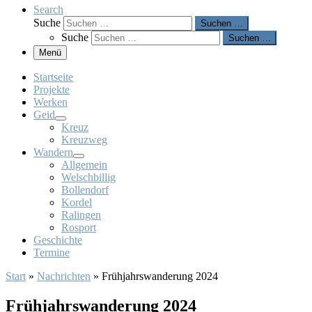
Search
Suche
Suchen …
Suche
Suchen …
Menü
Startseite
Projekte
Werken
Geid
Kreuz
Kreuzweg
Wandern
Allgemein
Welschbillig
Bollendorf
Kordel
Ralingen
Rosport
Geschichte
Termine
Start
»
Nachrichten
»
Frühjahrswanderung 2024
Frühjahrswanderung 2024