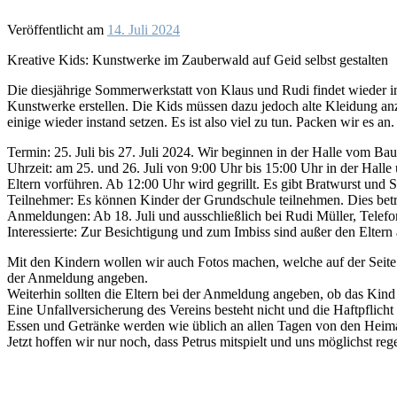
Veröffentlicht am
14. Juli 2024
Kreative Kids: Kunstwerke im Zauberwald auf Geid selbst gestalten
Die diesjährige Sommerwerkstatt von Klaus und Rudi findet wieder i
Kunstwerke erstellen. Die Kids müssen dazu jedoch alte Kleidung an
einige wieder instand setzen. Es ist also viel zu tun. Packen wir es 
Termin: 25. Juli bis 27. Juli 2024. Wir beginnen in der Halle vom Ba
Uhrzeit: am 25. und 26. Juli von 9:00 Uhr bis 15:00 Uhr in der Hall
Eltern vorführen. Ab 12:00 Uhr wird gegrillt. Es gibt Bratwurst u
Teilnehmer: Es können Kinder der Grundschule teilnehmen. Dies betrif
Anmeldungen: Ab 18. Juli und ausschließlich bei Rudi Müller, Telef
Interessierte: Zur Besichtigung und zum Imbiss sind außer den Eltern
Mit den Kindern wollen wir auch Fotos machen, welche auf der Seite
der Anmeldung angeben.
Weiterhin sollten die Eltern bei der Anmeldung angeben, ob das Kin
Eine Unfallversicherung des Vereins besteht nicht und die Haftpflich
Essen und Getränke werden wie üblich an allen Tagen von den Heima
Jetzt hoffen wir nur noch, dass Petrus mitspielt und uns möglichst reg