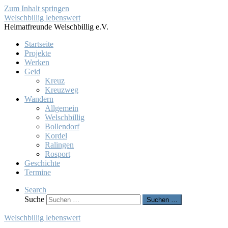
Zum Inhalt springen
Welschbillig lebenswert
Heimatfreunde Welschbillig e.V.
Startseite
Projekte
Werken
Geid
Kreuz
Kreuzweg
Wandern
Allgemein
Welschbillig
Bollendorf
Kordel
Ralingen
Rosport
Geschichte
Termine
Search
Suche
Suchen …
Welschbillig lebenswert