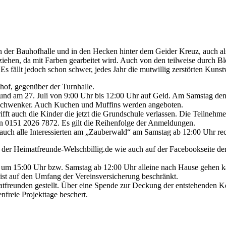
n der Bauhofhalle und in den Hecken hinter dem Geider Kreuz, auch als
ziehen, da mit Farben gearbeitet wird. Auch von den teilweise durch B
an. Es fällt jedoch schon schwer, jedes Jahr die mutwillig zerstörten 
uhof, gegenüber der Turnhalle.
e und am 27. Juli von 9:00 Uhr bis 12:00 Uhr auf Geid. Am Samstag de
nd Schwenker. Auch Kuchen und Muffins werden angeboten.
ft auch die Kinder die jetzt die Grundschule verlassen. Die Teilnehmer
on 0151 2026 7872. Es gilt die Reihenfolge der Anmeldungen.
 auch alle Interessierten am „Zauberwald“ am Samstag ab 12:00 Uhr recht
 der Heimatfreunde-Welschbillig.de wie auch auf der Facebookseite de
d um 15:00 Uhr bzw. Samstag ab 12:00 Uhr alleine nach Hause gehen k
t ist auf den Umfang der Vereinsversicherung beschränkt.
tfreunden gestellt. Über eine Spende zur Deckung der entstehenden K
enfreie Projekttage beschert.