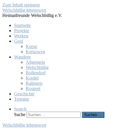
Zum Inhalt springen
Welschbillig lebenswert
Heimatfreunde Welschbillig e.V.
Startseite
Projekte
Werken
Geid
Kreuz
Kreuzweg
Wandern
Allgemein
Welschbillig
Bollendorf
Kordel
Ralingen
Rosport
Geschichte
Termine
Search
Suche
Suchen …
Welschbillig lebenswert