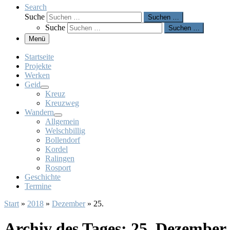
Search
Suche
Suchen …
Suche
Suchen …
Menü
Startseite
Projekte
Werken
Geid
Kreuz
Kreuzweg
Wandern
Allgemein
Welschbillig
Bollendorf
Kordel
Ralingen
Rosport
Geschichte
Termine
Start
»
2018
»
Dezember
»
25.
Archiv des Tages:
25. Dezember