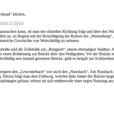
nload“ klicken,
weg 13 Spitol
h aussuchen kann, ob man der ofiziellen Richtung folgt und über den W
Fällen an, zu Beginn mit der Besichtigung der Ruinen der „Wasserburg
isreiche Geschichte von Welschbillig zu nehmen.
nstraße und die Zollstraße zur „Burgport“, einem ehemaligen Stadttor.
er einen Bohlensteg zur Brücke über den Wallgraben. Vor der Brücke re
hbillig neu instand gesetzten Brücke, geht es bergab zur Schilzenbur
erquert den „Lewenterbach“ wie auch den „Nussbach“. Am Nussbach emp
 Hierzu folgt man dem Feldweg, welcher links hinter der Brücke beginn
rojekttagen gebaut, erfreut sie sich mittlerweile einer regen Nutzung 