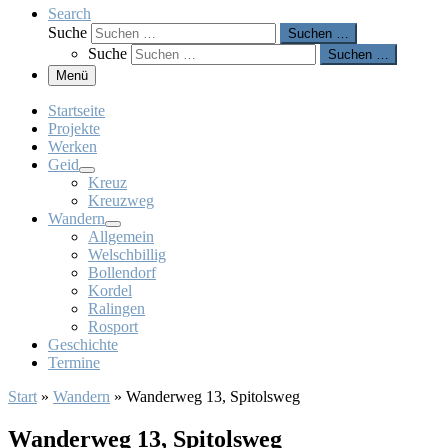
Search
Suche
Suchen …
Suche
Suchen …
Menü
Startseite
Projekte
Werken
Geid
Kreuz
Kreuzweg
Wandern
Allgemein
Welschbillig
Bollendorf
Kordel
Ralingen
Rosport
Geschichte
Termine
Start
»
Wandern
»
Wanderweg 13, Spitolsweg
Wanderweg 13, Spitolsweg