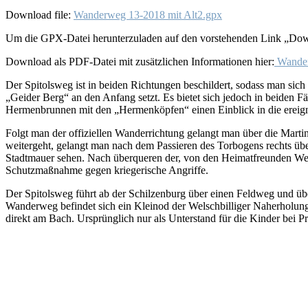
Download file:
Wanderweg 13-2018 mit Alt2.gpx
Um die GPX-Datei herunterzuladen auf den vorstehenden Link „Dow
Download als PDF-Datei mit zusätzlichen Informationen hier:
Wander
Der Spitolsweg ist in beiden Richtungen beschildert, sodass man sic
„Geider Berg“ an den Anfang setzt. Es bietet sich jedoch in beiden 
Hermenbrunnen mit den „Hermenköpfen“ einen Einblick in die ereign
Folgt man der offiziellen Wanderrichtung gelangt man über die Marti
weitergeht, gelangt man nach dem Passieren des Torbogens rechts üb
Stadtmauer sehen. Nach überqueren der, von den Heimatfreunden Welsc
Schutzmaßnahme gegen kriegerische Angriffe.
Der Spitolsweg führt ab der Schilzenburg über einen Feldweg und üb
Wanderweg befindet sich ein Kleinod der Welschbilliger Naherholung.
direkt am Bach. Ursprünglich nur als Unterstand für die Kinder bei P