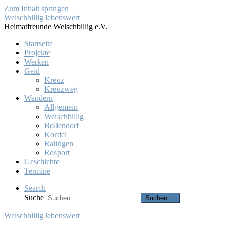
Zum Inhalt springen
Welschbillig lebenswert
Heimatfreunde Welschbillig e.V.
Startseite
Projekte
Werken
Geid
Kreuz
Kreuzweg
Wandern
Allgemein
Welschbillig
Bollendorf
Kordel
Ralingen
Rosport
Geschichte
Termine
Search
Suche
Suchen …
Welschbillig lebenswert