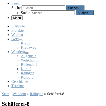
Search
Suche
Suchen …
Suche
Suchen …
Menü
Startseite
Projekte
Werken
Geid
Kreuz
Kreuzweg
Wandern
Allgemein
Welschbillig
Bollendorf
Kordel
Ralingen
Rosport
Geschichte
Termine
Start
»
Wandern
»
Ralingen
»
Schäferei-8
Schäferei-8