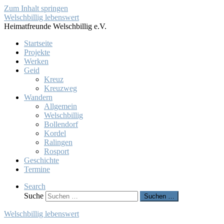
Zum Inhalt springen
Welschbillig lebenswert
Heimatfreunde Welschbillig e.V.
Startseite
Projekte
Werken
Geid
Kreuz
Kreuzweg
Wandern
Allgemein
Welschbillig
Bollendorf
Kordel
Ralingen
Rosport
Geschichte
Termine
Search
Suche
Suchen …
Welschbillig lebenswert