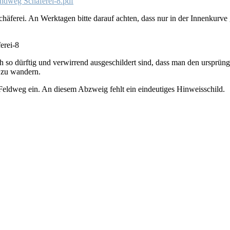
ndweg Schäferei-8.pdf
chäferei. An Werktagen bitte darauf achten, dass nur in der Innenkur
erei-8
so dürftig und verwirrend ausgeschildert sind, dass man den ursprüng
 zu wandern.
Feldweg ein. An diesem Abzweig fehlt ein eindeutiges Hinweisschild.