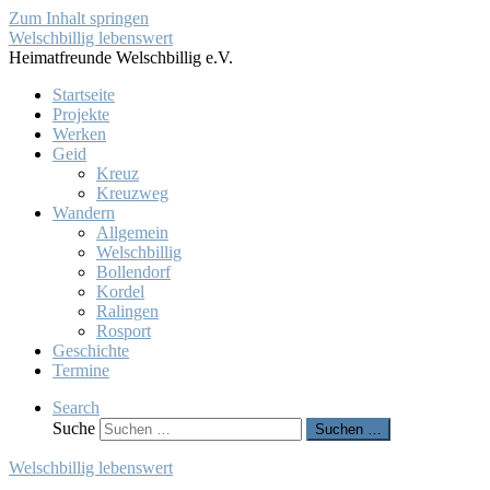
Zum Inhalt springen
Welschbillig lebenswert
Heimatfreunde Welschbillig e.V.
Startseite
Projekte
Werken
Geid
Kreuz
Kreuzweg
Wandern
Allgemein
Welschbillig
Bollendorf
Kordel
Ralingen
Rosport
Geschichte
Termine
Search
Suche
Suchen …
Welschbillig lebenswert