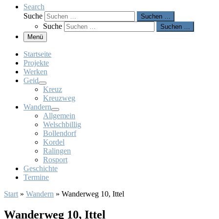
Search
Suche
Suchen …
Suche
Suchen …
Menü
Startseite
Projekte
Werken
Geid
Kreuz
Kreuzweg
Wandern
Allgemein
Welschbillig
Bollendorf
Kordel
Ralingen
Rosport
Geschichte
Termine
Start
»
Wandern
»
Wanderweg 10, Ittel
Wanderweg 10, Ittel